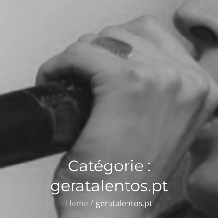
Catégorie :
geratalentos.pt
Home
geratalentos.pt