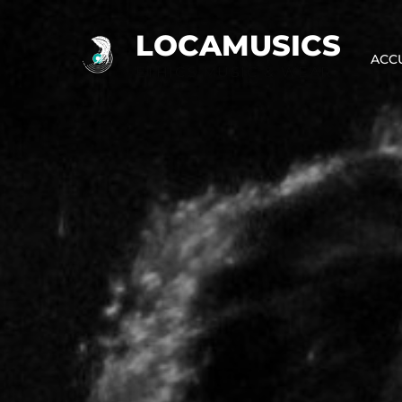
Skip
to
LOCAMUSICS
ACCU
content
ETHICS MUSIC & WEAR