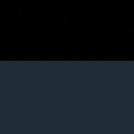
Le
« coaching artistique «
se destine aux artist
Vous souhaitez un accompagnement
personnalis