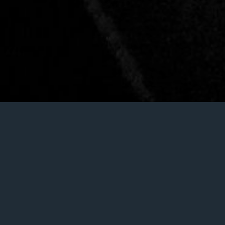
Coaching artiste
es amateurs ou émergents.
é et sur mesure pour atteindre vos objectifs ? Des conseils