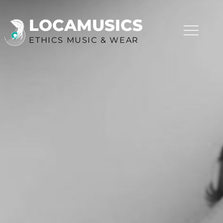
Skip
to
LOCAMUSICS
content
ETHICS MUSIC & WEAR